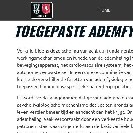
HOME
TOEGEPASTE ADEMFY
Verkrijg tijdens deze scholing van acht uur fundamente
werkingsmechanismen en functie van de ademhaling in 
bewegingsapparaat, het cardiovasculaire systeem, het
autonome zenuwstelsel. In een unieke combinatie van t
leer je de verschillende facetten van ademfysiologie b
toepassen binnen jouw specifieke patiëntenpopulatie.
Er wordt veelal aangenomen dat gezond ademhalen vanz
psycho-fysiologische mechanisme dat ligt ten grondslag
leven verdient meer tijd en aandacht dan het krijgt. O
ademhaling, vaak veroorzaakt door een verkeerde hou
patronen, staat vaak ongemerkt aan de basis van vele k