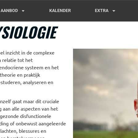
AANBOD
KALENDER
EXTRA
SIOLOGIE
el inzicht in de complexe
relatie tot het
 endocriene systeem en het
heorie en praktijk
estuderen, analyseren en
elf gaat maar dit cruciale
 aan alle aspecten van het
ngezonde disfunctionele
ding of onbewust aangeleerde
lachten, blessures en