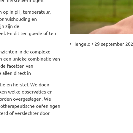
 en herstelvermogen.
n op in pH, temperatuur,
moonhuishouding en
jn zijn de
el. En dit ten goede of ten
• Hengelo • 29 september 202
nzichten in de complexe
n een unieke combinatie van
 de facetten van
allen direct in
tie en herstel. We doen
en welke observaties en
worden overgeslagen. We
siotherapeutische oefeningen
erd of verslechter door