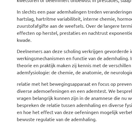
kwetsuren of belemmert onbewust in prestaties, slaap
In slechts een paar ademhalingen treden veranderinge
hartslag, hartritme variabiliteit, interne chemie, hor
zuurstofafgifte aan de weefsels. Over de langere termi
effecten op herstel, prestaties en nachtrust exponentie
kwade.
Deelnemers aan deze scholing verkrijgen gevorderde i
werkingsmechanismen en functie van de ademhaling. I
theorie en praktijk maken zij kennis met de verschillen
ademfysiologie: de chemie, de anatomie, de neurologie 
relatie met het bewegingsapparaat en focus op preven
diverse ademoefeningen en een ademtest. We besprek
vragen belangrijk kunnen zijn in de anamnese die nu 
bespreken de relatie tussen ademhaling en diverse fy
en hoe het effect van deze oefeningen mogelijk verbet
bewuste regulatie van de ademhaling.