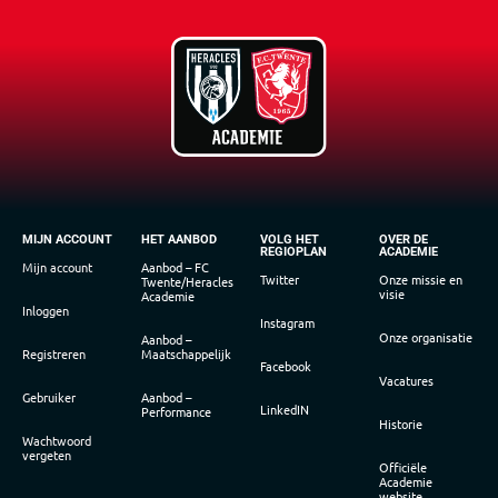
MIJN ACCOUNT
HET AANBOD
VOLG HET
OVER DE
REGIOPLAN
ACADEMIE
Mijn account
Aanbod – FC
Twitter
Onze missie en
Twente/Heracles
visie
Academie
Inloggen
Instagram
Onze organisatie
Aanbod –
Registreren
Maatschappelijk
Facebook
Vacatures
Gebruiker
Aanbod –
LinkedIN
Performance
Historie
Wachtwoord
vergeten
Officiële
Academie
website