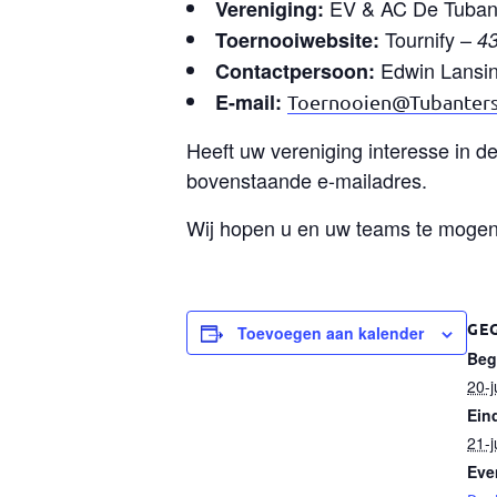
EV & AC De Tuban
Vereniging:
Tournify –
Toernooiwebsite:
43
Edwin Lansi
Contactpersoon:
E-mail:
Toernooien@Tubanters
Heeft uw vereniging interesse in d
bovenstaande e-mailadres.
Wij hopen u en uw teams te moge
GE
Toevoegen aan kalender
Beg
20-
Ein
21-
Eve