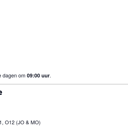
ide dagen om
.
09:00 uur
e
1, O12 (JO & MO)