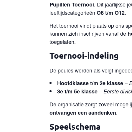
. Dit jaarlijkse
Pupillen Toernooi
leeftijdscategorieën
.
O8 t/m O12
Het toernooi vindt plaats op ons s
kunnen zich inschrijven vanaf de
h
toegelaten.
Toernooi-indeling
De poules worden als volgt ingedee
–
Hoofdklasse t/m 2e klasse
E
–
3e t/m 5e klasse
Eerste divis
De organisatie zorgt zoveel mogeli
.
ontvangen een aandenken
Speelschema