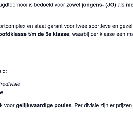
 jeugdtoernooi is bedoeld voor zowel
als
jongens- (JO)
me
portcomplex en staat garant voor twee sportieve en geze
, waarbij per klasse een m
oofdklasse t/m de 5e klasse
ld:
redivisie
ie
jk voor
. Per divisie zijn er prijz
gelijkwaardige poules