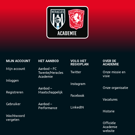
MIJN ACCOUNT
HET AANBOD
VOLG HET
OVER DE
REGIOPLAN
ACADEMIE
Mijn account
Aanbod – FC
Twitter
Onze missie en
Twente/Heracles
visie
Academie
Inloggen
Instagram
Onze organisatie
Aanbod –
Registreren
Maatschappelijk
Facebook
Vacatures
Gebruiker
Aanbod –
LinkedIN
Performance
Historie
Wachtwoord
vergeten
Officiële
Academie
website