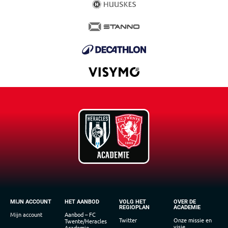
MIJN ACCOUNT
HET AANBOD
VOLG HET
OVER DE
REGIOPLAN
ACADEMIE
Mijn account
Aanbod – FC
Twitter
Onze missie en
Twente/Heracles
visie
Academie