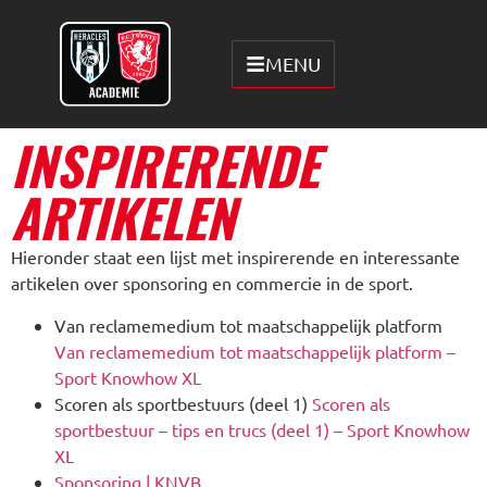
MENU
INSPIRERENDE
ARTIKELEN
Hieronder staat een lijst met inspirerende en interessante
artikelen over sponsoring en commercie in de sport.
Van reclamemedium tot maatschappelijk platform
Van reclamemedium tot maatschappelijk platform –
Sport Knowhow XL
Scoren als sportbestuurs (deel 1)
Scoren als
sportbestuur – tips en trucs (deel 1) – Sport Knowhow
XL
Sponsoring | KNVB